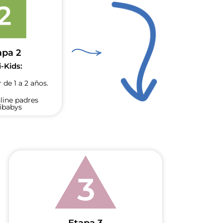
apa 2
-Kids:
 de 1 a 2 años.
line padres
ibabys