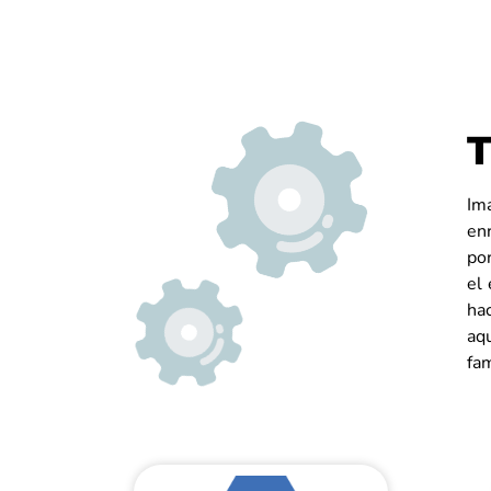
T
Im
en
por
el
hac
aq
fam