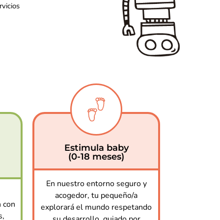
rvicios
Estimula baby
(0-18 meses)
En nuestro entorno seguro y
s
acogedor, tu pequeño/a
 con
explorará el mundo respetando
s,
su desarrollo, guiado por