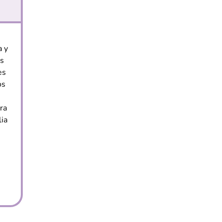
a y
as
es
os
ra
ia