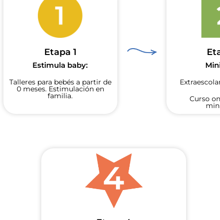
Etapa 1
Et
Estimula baby:
Mini
Talleres para bebés a partir de
Extraescolar
0 meses. Estimulación en
familia.
Curso on
min