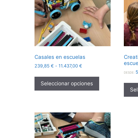
Casales en escuelas
Creat
escue
239,85
€
-
11.437,00
€
DESDE:
Seleccionar opciones
Sel