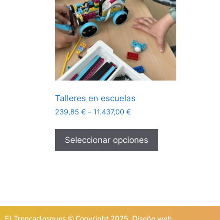
Talleres en escuelas
239,85
€
-
11.437,00
€
Seleccionar opciones
El Trencaclosques © Copyright 2025. Diseño web