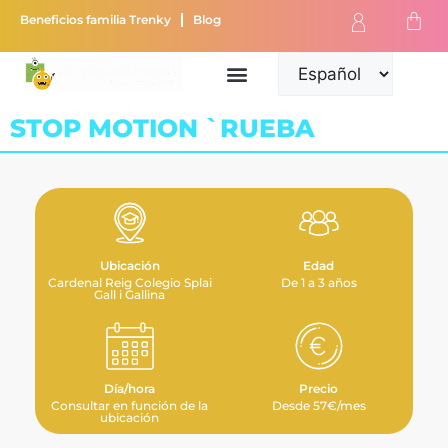
Beneficios familia Trenky
Blog
STOP MOTION `RUEBA
Ubicación
Edad
Cardenal Reig Colegio Splai
De 1 a 3 años
Gall i Gallina
Día/hora
Precio
Consultar en función de la
Desde 57€/mes
ubicación