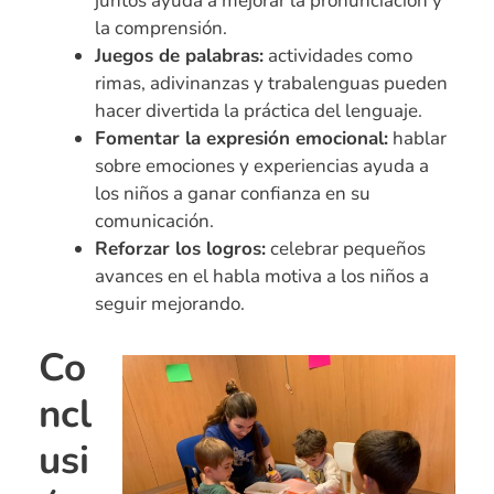
juntos ayuda a mejorar la pronunciación y
la comprensión.
Juegos de palabras:
actividades como
rimas, adivinanzas y trabalenguas pueden
hacer divertida la práctica del lenguaje.
Fomentar la expresión emocional:
hablar
sobre emociones y experiencias ayuda a
los niños a ganar confianza en su
comunicación.
Reforzar los logros:
celebrar pequeños
avances en el habla motiva a los niños a
seguir mejorando.
Co
ncl
usi